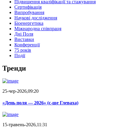
Підвищення кваліфікації та стажування
Сертифікація
Випробування
Наукові дослідження
Біоенергетика
Міжнародна співпраця
Дні Поля
Виставки
Конференції
75 років
Події
Тренди
25-чер-2026,09:20
«День поля — 2026» (c-ще Глеваха)
15-травень-2026,11:31