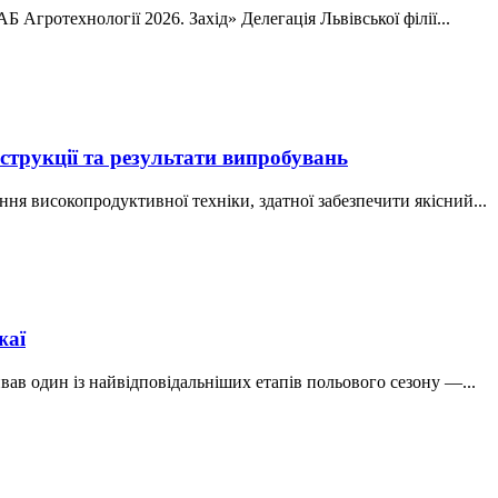
 Агротехнології 2026. Захід» Делегація Львівської філії...
нструкції та результати випробувань
я високопродуктивної техніки, здатної забезпечити якісний...
жаї
ав один із найвідповідальніших етапів польового сезону —...