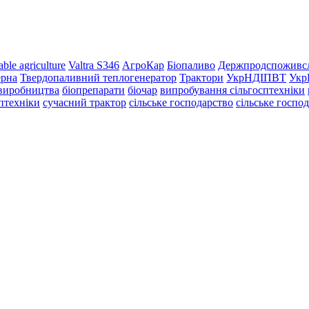
able agriculture
Valtra S346
АгроКар
Біопаливо
Держпродспоживс
ерна
Твердопаливний теплогенератор
Трактори
УкрНДІПВТ
Укр
 виробництва
біопрепарати
біочар
випробування сільгосптехніки
сптехніки
сучасний трактор
сільське господарство
сільське госпо