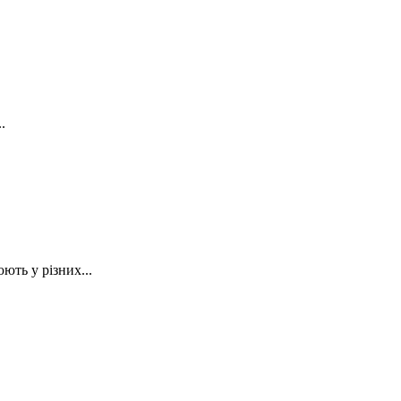
.
ь у різних...