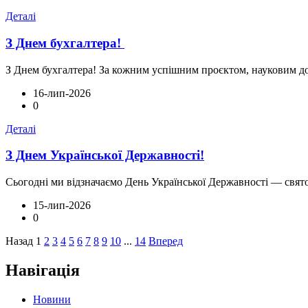
Деталі
З Днем бухгалтера!
З Днем бухгалтера! За кожним успішним проєктом, науковим дос
16-лип-2026
0
Деталі
З Днем Української Державності!
Сьогодні ми відзначаємо День Української Державності — свято, 
15-лип-2026
0
Назад
1
2
3
4
5
6
7
8
9
10
...
14
Вперед
Навігація
Новини