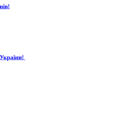
нів!
 України!