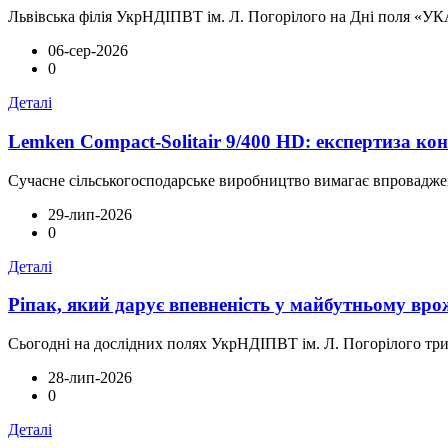
Львівська філія УкрНДІПВТ ім. Л. Погорілого на Дні поля «УКАБ
06-сер-2026
0
Деталі
Lemken Compact-Solitair 9/400 HD: експертиза ко
Сучасне сільськогосподарське виробництво вимагає впровадженн
29-лип-2026
0
Деталі
Ріпак, який дарує впевненість у майбутньому вро
Сьогодні на дослідних полях УкрНДІПВТ ім. Л. Погорілого трив
28-лип-2026
0
Деталі