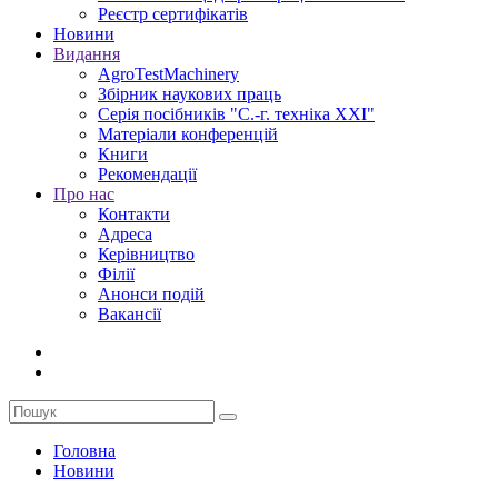
Реєстр сертифікатів
Новини
Видання
AgroTestMachinery
Збірник наукових праць
Серія посібників "С.-г. техніка XXI"
Матеріали конференцій
Книги
Рекомендації
Про нас
Контакти
Адреса
Керівництво
Філії
Анонси подій
Вакансії
Головна
Новини