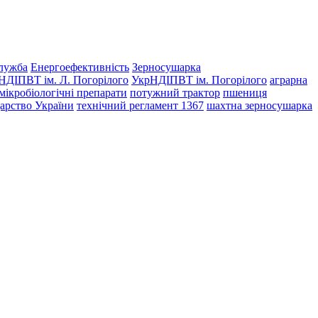
лужба
Енергоефективність
Зерносушарка
НДІПВТ ім. Л. Погорілого
УкрНДІПВТ ім. Погорілого
аграрна
мікробіологічні препарати
потужний трактор
пшениця
дарство України
технічний регламент 1367
шахтна зерносушарка