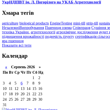
УкрНДІПВТ ім. Л. Погорілого на УКАБ Агротехнології
Хмара тегів
agriculture
biological products
EngineTesting
mini-till
strip-till
sustain
НезалежніВипробування
Пшениця озима
Співпраця
Сушіння з
техніка України.
агротехнології
агрохімічне дослідження
аудит
підвищення врожайності
родючість ґрунту
сертифікація сільго
яра пшениця
Показати всі теґи
Календар
«
Серпень 2026 »
Пн
Вт
Ср
Чт
Пт
Сб
Нд
1
2
3
4
5
6
7
8
9
10
11
12
13
14
15
16
17
18
19
20
21
22
23
24
25
26
27
28
29
30
31