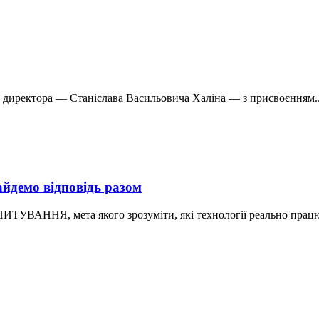
є директора — Станіслава Васильовича Халіна — з присвоєнням..
йдемо відповідь разом
 мета якого зрозуміти, які технології реально працюют