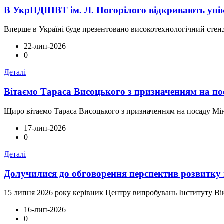
В УкрНДІПВТ ім. Л. Погорілого відкривають уні
Вперше в Україні буде презентовано високотехнологічний стенд
22-лип-2026
0
Деталі
Вітаємо Тараса Висоцького з призначенням на по
Щиро вітаємо Тараса Висоцького з призначенням на посаду Міні
17-лип-2026
0
Деталі
Долучилися до обговорення перспектив розвитку м
15 липня 2026 року керівник Центру випробувань Інституту Вік
16-лип-2026
0