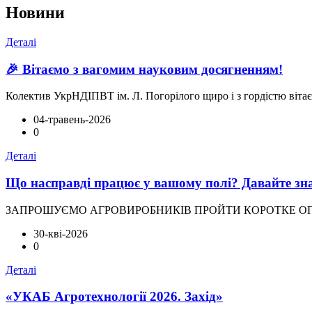
Новини
Деталі
🎉 Вітаємо з вагомим науковим досягненням!
Колектив УкрНДІПВТ ім. Л. Погорілого щиро і з гордістю віта
04-травень-2026
0
Деталі
Що насправді працює у вашому полі? Давайте зна
ЗАПРОШУЄМО АГРОВИРОБНИКІВ ПРОЙТИ КОРОТКЕ ОПИТУВАННЯ,
30-кві-2026
0
Деталі
«УКАБ Агротехнології 2026. Захід»