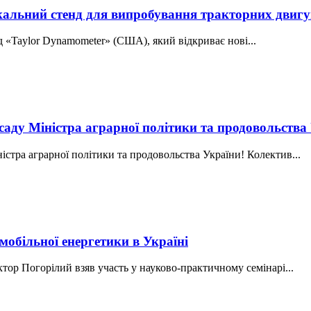
кальний стенд для випробування тракторних двигу
 «Taylor Dynamometer» (США), який відкриває нові...
саду Міністра аграрної політики та продовольства
стра аграрної політики та продовольства України! Колектив...
обільної енергетики в Україні
тор Погорілий взяв участь у науково-практичному семінарі...