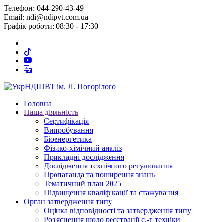
Телефон: 044-290-43-49
Email: ndi@ndipvt.com.ua
Графік роботи: 08:30 - 17:30
Головна
Наша діяльність
Сертифікація
Випробування
Біоенергетика
Фізико-хімічний аналіз
Прикладні дослідження
Дослідження технічного регулювання
Пропаганда та поширення знань
Тематичний план 2025
Підвищення кваліфікації та стажування
Орган затвердження типу
Оцінка відповідності та затвердження типу
Роз'яснення щодо реєстрації с.-г техніки